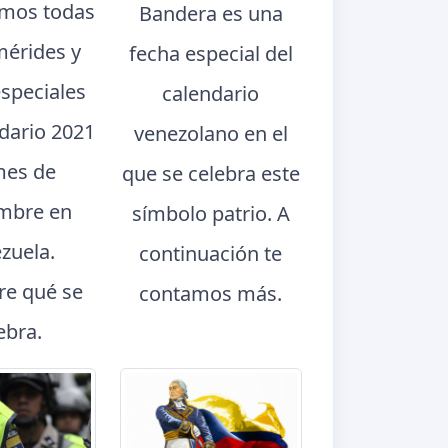
mos todas
Bandera es una
mérides y
fecha especial del
especiales
calendario
ndario 2021
venezolano en el
mes de
que se celebra este
mbre en
símbolo patrio. A
zuela.
continuación te
e qué se
contamos más.
ebra.