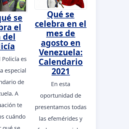
Qué se
qué se
celebra en el
bra el
mes de
 del
agosto en
icía
Venezuela:
l Policía es
Calendario
2021
a especial
endario de
En esta
uela. A
oportunidad de
uación te
presentamos todas
s cuándo
las efemérides y
r qué se