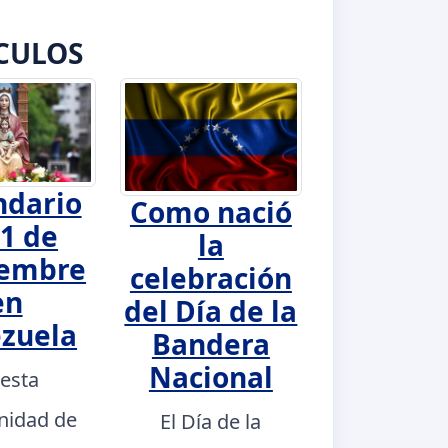
CULOS
ndario
Como nació
1 de
la
iembre
celebración
en
del Día de la
zuela
Bandera
Nacional
 esta
nidad de
El Día de la