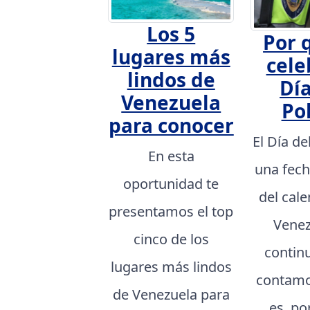
Los 5
Por 
lugares más
cele
lindos de
Día
Venezuela
Pol
para conocer
El Día de
En esta
una fech
oportunidad te
del cal
presentamos el top
Venez
cinco de los
contin
lugares más lindos
contamo
de Venezuela para
es, po