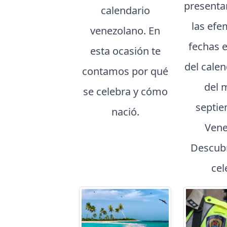
presenta
calendario
las efe
venezolano. En
fechas 
esta ocasión te
del cale
contamos por qué
del 
se celebra y cómo
septie
nació.
Vene
Descubr
cel