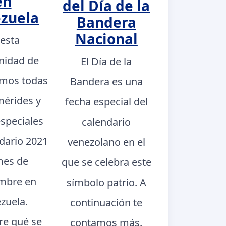
en
del Día de la
zuela
Bandera
Nacional
 esta
nidad de
El Día de la
mos todas
Bandera es una
mérides y
fecha especial del
especiales
calendario
ndario 2021
venezolano en el
mes de
que se celebra este
mbre en
símbolo patrio. A
zuela.
continuación te
e qué se
contamos más.