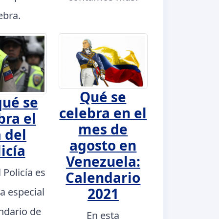
ebra.
Qué se
qué se
celebra en el
bra el
mes de
 del
agosto en
icía
Venezuela:
l Policía es
Calendario
2021
a especial
endario de
En esta