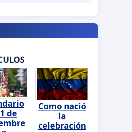
CULOS
ndario
Como nació
1 de
la
iembre
celebración