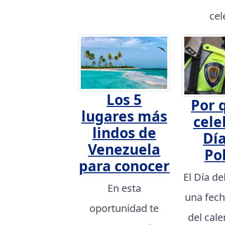
cel
Los 5
Por 
lugares más
cele
lindos de
Día
Venezuela
Pol
para conocer
El Día de
En esta
una fech
oportunidad te
del cal