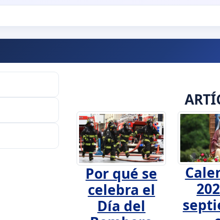
ARTÍ
Cale
Por qué se
202
celebra el
sept
Día del