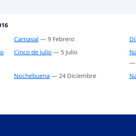
016
Carnaval
— 9 Febrero
Dí
bo
Cinco de julio
— 5 Julio
Na
— 
Nochebuena
— 24 Diciembre
Na