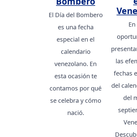
Bombero
Vene
El Día del Bombero
En
es una fecha
oportu
especial en el
presenta
calendario
las efe
venezolano. En
fechas 
esta ocasión te
del cale
contamos por qué
del 
se celebra y cómo
septie
nació.
Vene
Descubr