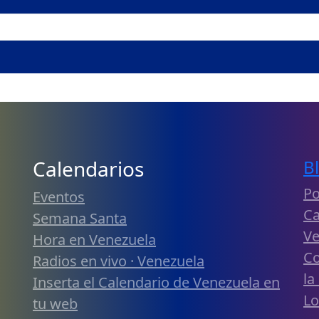
Calendarios
B
Po
Eventos
Ca
Semana Santa
Ve
Hora en Venezuela
Co
Radios en vivo · Venezuela
la
Inserta el Calendario de Venezuela en
Lo
tu web