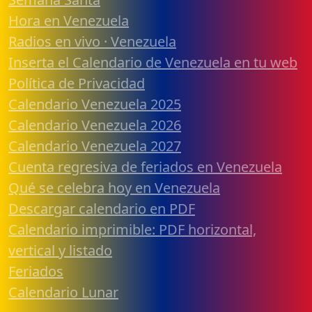
Hora en Venezuela
Radios en vivo · Venezuela
Inserta el Calendario de Venezuela en tu web
Política de Privacidad
Calendario Venezuela 2025
Calendario Venezuela 2026
Calendario Venezuela 2027
Cuenta regresiva de feriados en Venezuela
Qué se celebra hoy en Venezuela
Descargar calendario en PDF
Calendario imprimible: PDF horizontal,
vertical y listado
Feriados
Calendario Lunar