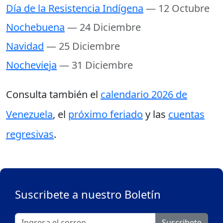
Día de la Resistencia Indígena
— 12 Octubre
Nochebuena
— 24 Diciembre
Navidad
— 25 Diciembre
Nochevieja
— 31 Diciembre
Consulta también el
calendario 2026 de
Venezuela
, el
próximo feriado
y las
cuentas
regresivas
.
Suscribete a nuestro Boletín
Suscribete