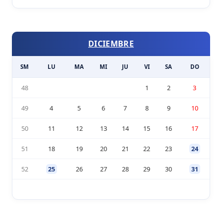
DICIEMBRE
SM
LU
MA
MI
JU
VI
SA
DO
48
1
2
3
49
4
5
6
7
8
9
10
50
11
12
13
14
15
16
17
51
18
19
20
21
22
23
24
52
25
26
27
28
29
30
31