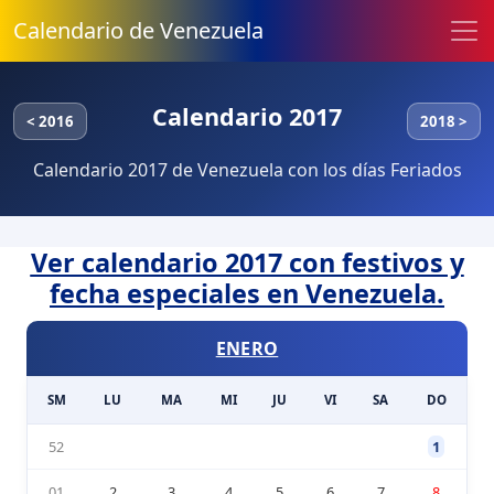
Calendario de Venezuela
Calendario 2017
< 2016
2018 >
Calendario 2017 de Venezuela con los días Feriados
Ver calendario 2017 con festivos y
fecha especiales en Venezuela.
ENERO
SM
LU
MA
MI
JU
VI
SA
DO
52
1
01
2
3
4
5
6
7
8