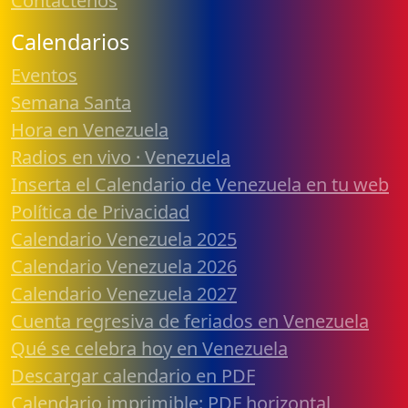
Contáctenos
Calendarios
Eventos
Semana Santa
Hora en Venezuela
Radios en vivo · Venezuela
Inserta el Calendario de Venezuela en tu web
Política de Privacidad
Calendario Venezuela 2025
Calendario Venezuela 2026
Calendario Venezuela 2027
Cuenta regresiva de feriados en Venezuela
Qué se celebra hoy en Venezuela
Descargar calendario en PDF
Calendario imprimible: PDF horizontal,