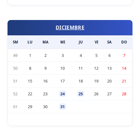
DICIEMBRE
SM
LU
MA
MI
JU
VI
SA
DO
49
1
2
3
4
5
6
7
50
8
9
10
11
12
13
14
51
15
16
17
18
19
20
21
52
22
23
24
25
26
27
28
01
29
30
31