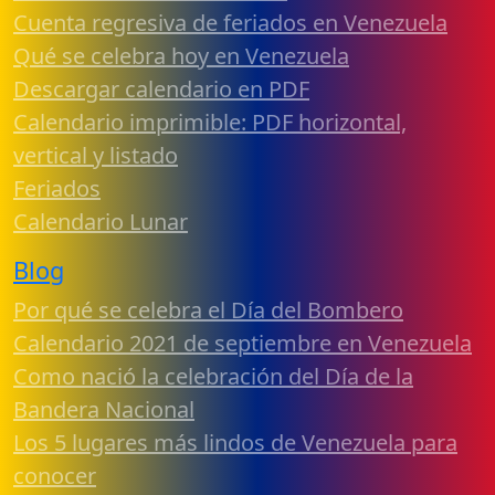
Cuenta regresiva de feriados en Venezuela
Qué se celebra hoy en Venezuela
Descargar calendario en PDF
Calendario imprimible: PDF horizontal,
vertical y listado
Feriados
Calendario Lunar
Blog
Por qué se celebra el Día del Bombero
Calendario 2021 de septiembre en Venezuela
Como nació la celebración del Día de la
Bandera Nacional
Los 5 lugares más lindos de Venezuela para
conocer