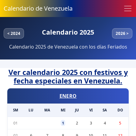
Calendario de Venezuela
Calendario 2025
< 2024
2026 >
Calendario 2025 de Venezuela con los días Feriados
Ver calendario 2025 con festivos y
fecha especiales en Venezuela.
ENERO
SM
LU
MA
MI
JU
VI
SA
DO
01
1
2
3
4
5
02
6
7
8
9
10
11
12