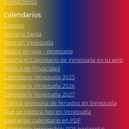
Contáctenos
Calendarios
Eventos
Semana Santa
Hora en Venezuela
Radios en vivo · Venezuela
Inserta el Calendario de Venezuela en tu web
Política de Privacidad
Calendario Venezuela 2025
Calendario Venezuela 2026
Calendario Venezuela 2027
Cuenta regresiva de feriados en Venezuela
Qué se celebra hoy en Venezuela
Descargar calendario en PDF
Calendario imprimible: PDF horizontal,