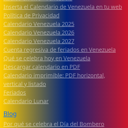
Inserta el Calendario de Venezuela en tu web
Política de Privacidad
Calendario Venezuela 2025
Calendario Venezuela 2026
Calendario Venezuela 2027
Cuenta regresiva de feriados en Venezuela
Qué se celebra hoy en Venezuela
Descargar calendario en PDF
Calendario imprimible: PDF horizontal,
vertical y listado
Feriados
Calendario Lunar
Blog
Por qué se celebra el Día del Bombero