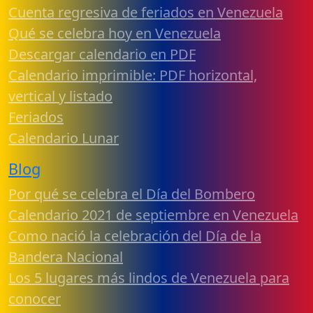
Cuenta regresiva de feriados en Venezuela
Qué se celebra hoy en Venezuela
Descargar calendario en PDF
Calendario imprimible: PDF horizontal,
vertical y listado
Feriados
Calendario Lunar
Blog
Por qué se celebra el Día del Bombero
Calendario 2021 de septiembre en Venezuela
Como nació la celebración del Día de la
Bandera Nacional
Los 5 lugares más lindos de Venezuela para
conocer