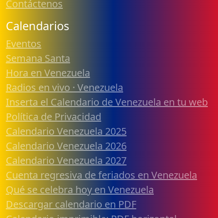
Contáctenos
Calendarios
Eventos
Semana Santa
Hora en Venezuela
Radios en vivo · Venezuela
Inserta el Calendario de Venezuela en tu web
Política de Privacidad
Calendario Venezuela 2025
Calendario Venezuela 2026
Calendario Venezuela 2027
Cuenta regresiva de feriados en Venezuela
Qué se celebra hoy en Venezuela
Descargar calendario en PDF