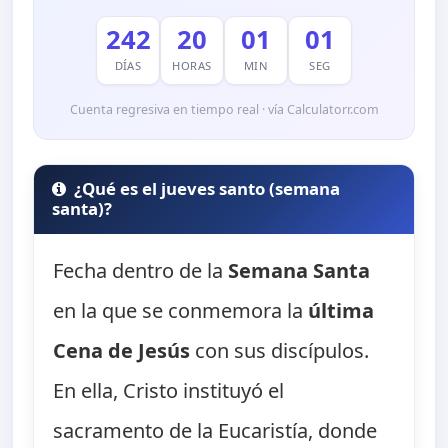
242
20
01
00
DÍAS
HORAS
MIN
SEG
Cuenta regresiva en tiempo real · vía Calculatorr.com
¿Qué es el jueves santo (semana
santa)?
Fecha dentro de la
Semana Santa
en la que se conmemora la
última
Cena de Jesús
con sus discípulos.
En ella, Cristo instituyó el
sacramento de la Eucaristía, donde