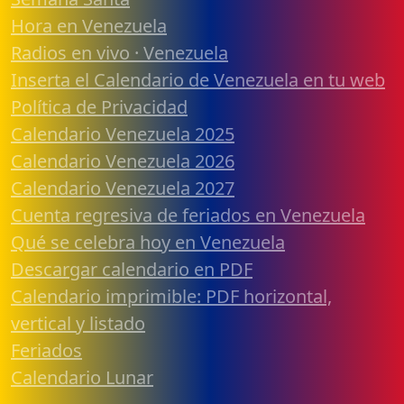
Hora en Venezuela
Radios en vivo · Venezuela
Inserta el Calendario de Venezuela en tu web
Política de Privacidad
Calendario Venezuela 2025
Calendario Venezuela 2026
Calendario Venezuela 2027
Cuenta regresiva de feriados en Venezuela
Qué se celebra hoy en Venezuela
Descargar calendario en PDF
Calendario imprimible: PDF horizontal,
vertical y listado
Feriados
Calendario Lunar