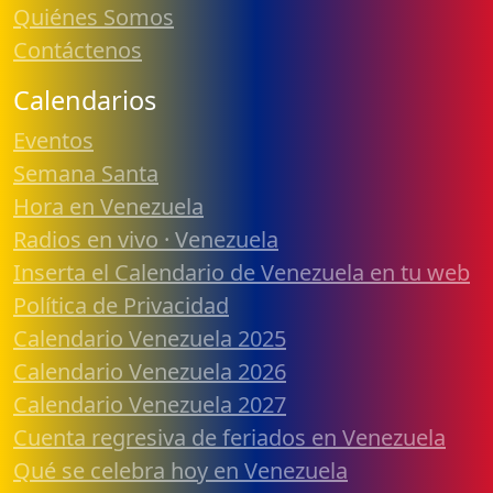
Quiénes Somos
Contáctenos
Calendarios
Eventos
Semana Santa
Hora en Venezuela
Radios en vivo · Venezuela
Inserta el Calendario de Venezuela en tu web
Política de Privacidad
Calendario Venezuela 2025
Calendario Venezuela 2026
Calendario Venezuela 2027
Cuenta regresiva de feriados en Venezuela
Qué se celebra hoy en Venezuela