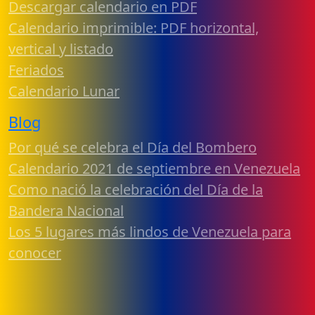
Descargar calendario en PDF
Calendario imprimible: PDF horizontal,
vertical y listado
Feriados
Calendario Lunar
Blog
Por qué se celebra el Día del Bombero
Calendario 2021 de septiembre en Venezuela
Como nació la celebración del Día de la
Bandera Nacional
Los 5 lugares más lindos de Venezuela para
conocer