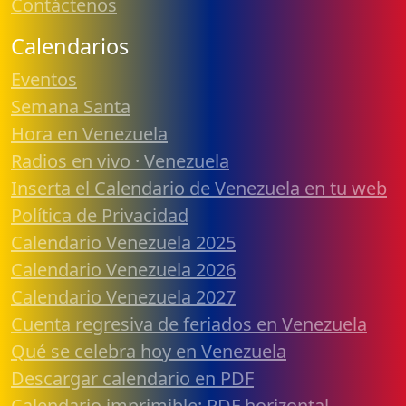
Contáctenos
Calendarios
Eventos
Semana Santa
Hora en Venezuela
Radios en vivo · Venezuela
Inserta el Calendario de Venezuela en tu web
Política de Privacidad
Calendario Venezuela 2025
Calendario Venezuela 2026
Calendario Venezuela 2027
Cuenta regresiva de feriados en Venezuela
Qué se celebra hoy en Venezuela
Descargar calendario en PDF
Calendario imprimible: PDF horizontal,