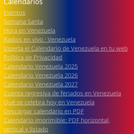
Calendarios
Eventos
Semana Santa
Hora en Venezuela
Radios en vivo · Venezuela
Inserta el Calendario de Venezuela en tu web
Política de Privacidad
Calendario Venezuela 2025
Calendario Venezuela 2026
Calendario Venezuela 2027
Cuenta regresiva de feriados en Venezuela
Qué se celebra hoy en Venezuela
Descargar calendario en PDF
Calendario imprimible: PDF horizontal,
vertical y listado