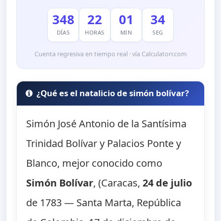
348
22
01
32
DÍAS
HORAS
MIN
SEG
Cuenta regresiva en tiempo real · vía Calculatorr.com
¿Qué es el natalicio de simón bolívar?
Simón José Antonio de la Santísima
Trinidad Bolívar y Palacios Ponte y
Blanco, mejor conocido como
Simón Bolívar
, (Caracas,
24 de julio
de 1783 — Santa Marta, República