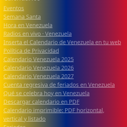
Eventos
Semana Santa
Hora en Venezuela
Radios en vivo · Venezuela
Inserta el Calendario de Venezuela en tu web
Política de Privacidad
Calendario Venezuela 2025
Calendario Venezuela 2026
Calendario Venezuela 2027
Cuenta regresiva de feriados en Venezuela
Qué se celebra hoy en Venezuela
Descargar calendario en PDF
Calendario imprimible: PDF horizontal,
vertical y listado