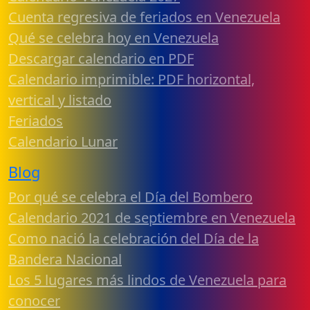
Cuenta regresiva de feriados en Venezuela
Qué se celebra hoy en Venezuela
Descargar calendario en PDF
Calendario imprimible: PDF horizontal,
vertical y listado
Feriados
Calendario Lunar
Blog
Por qué se celebra el Día del Bombero
Calendario 2021 de septiembre en Venezuela
Como nació la celebración del Día de la
Bandera Nacional
Los 5 lugares más lindos de Venezuela para
conocer