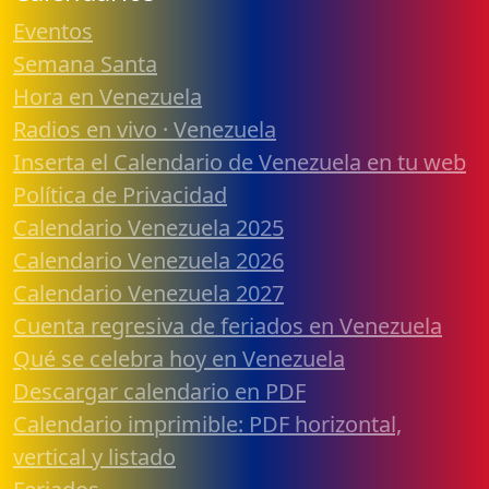
Eventos
Semana Santa
Hora en Venezuela
Radios en vivo · Venezuela
Inserta el Calendario de Venezuela en tu web
Política de Privacidad
Calendario Venezuela 2025
Calendario Venezuela 2026
Calendario Venezuela 2027
Cuenta regresiva de feriados en Venezuela
Qué se celebra hoy en Venezuela
Descargar calendario en PDF
Calendario imprimible: PDF horizontal,
vertical y listado