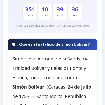
351
10
39
34
DÍAS
HORAS
MIN
SEG
Cuenta regresiva en tiempo real · vía Calculatorr.com
¿Qué es el natalicio de simón bolívar?
Simón José Antonio de la Santísima
Trinidad Bolívar y Palacios Ponte y
Blanco, mejor conocido como
Simón Bolívar
, (Caracas,
24 de julio
de 1783 — Santa Marta, República