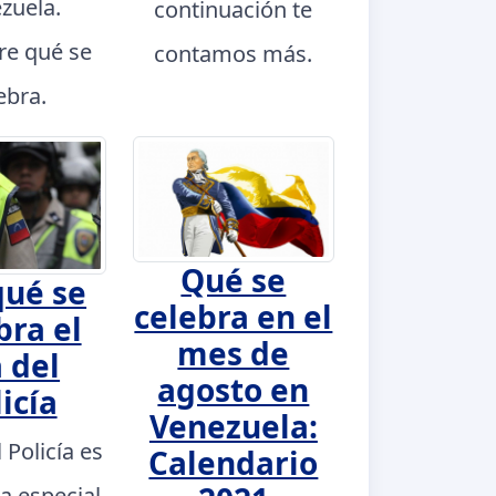
zuela.
continuación te
e qué se
contamos más.
ebra.
Qué se
qué se
celebra en el
bra el
mes de
 del
agosto en
icía
Venezuela:
l Policía es
Calendario
a especial