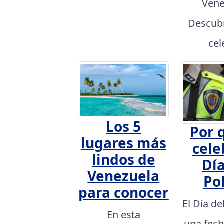
Vene
Descubr
cel
Los 5
Por 
lugares más
cele
lindos de
Día
Venezuela
Pol
para conocer
El Día de
En esta
una fech