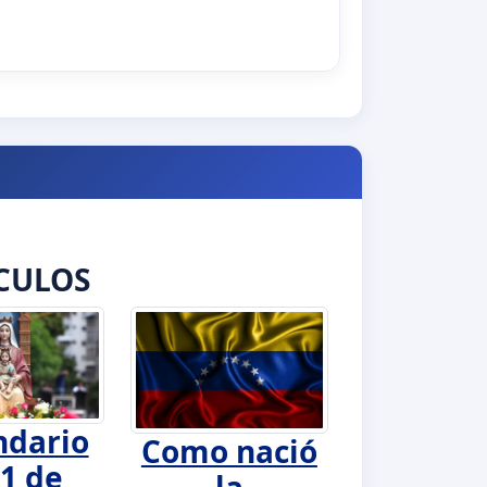
CULOS
ndario
Como nació
1 de