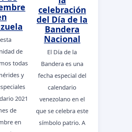
la
iembre
celebración
en
del Día de la
zuela
Bandera
Nacional
 esta
nidad de
El Día de la
mos todas
Bandera es una
mérides y
fecha especial del
especiales
calendario
ndario 2021
venezolano en el
mes de
que se celebra este
mbre en
símbolo patrio. A