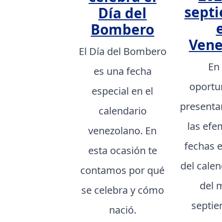
sept
Día del
Bombero
Vene
El Día del Bombero
En
es una fecha
oportu
especial en el
presenta
calendario
las efe
venezolano. En
fechas 
esta ocasión te
del cale
contamos por qué
del 
se celebra y cómo
septie
nació.