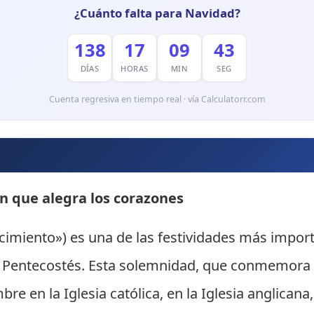
¿Cuánto falta para Navidad?
138
17
09
41
DÍAS
HORAS
MIN
SEG
Cuenta regresiva en tiempo real · vía Calculatorr.com
n que alegra los corazones
«nacimiento») es una de las festividades más impo
y Pentecostés. Esta solemnidad, que conmemora e
mbre en la Iglesia católica, en la Iglesia anglic