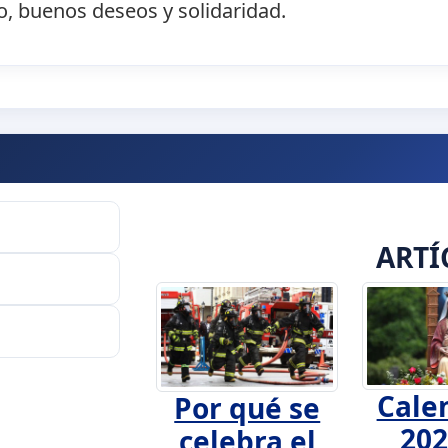
o, buenos deseos y solidaridad.
ARTÍ
Cale
Por qué se
202
celebra el