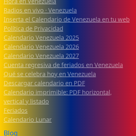
Hora en Venezuela
Radios en vivo · Venezuela
Inserta el Calendario de Venezuela en tu web
Política de Privacidad
Calendario Venezuela 2025
Calendario Venezuela 2026
Calendario Venezuela 2027
Cuenta regresiva de feriados en Venezuela
Qué se celebra hoy en Venezuela
Descargar calendario en PDF
Calendario imprimible: PDF horizontal,
vertical y listado
Feriados
Calendario Lunar
Blog