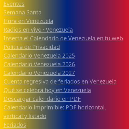
Eventos
Semana Santa
Hora en Venezuela
Radios en vivo · Venezuela
Inserta el Calendario de Venezuela en tu web
Política de Privacidad
Calendario Venezuela 2025
Calendario Venezuela 2026
Calendario Venezuela 2027
Cuenta regresiva de feriados en Venezuela
Qué se celebra hoy en Venezuela
Descargar calendario en PDF
Calendario imprimible: PDF horizontal,
vertical y listado
Feriados