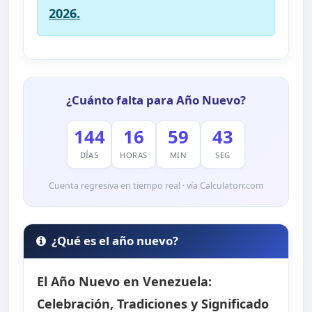
2026.
¿Cuánto falta para Año Nuevo?
144
16
59
43
DÍAS
HORAS
MIN
SEG
Cuenta regresiva en tiempo real · vía Calculatorr.com
¿Qué es el año nuevo?
El Año Nuevo en Venezuela:
Celebración, Tradiciones y Significado