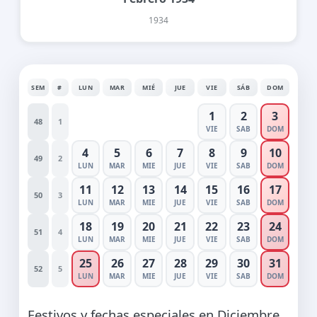
1934
SEM
#
LUN
MAR
MIÉ
JUE
VIE
SÁB
DOM
1
2
3
48
1
VIE
SAB
DOM
4
5
6
7
8
9
10
49
2
LUN
MAR
MIE
JUE
VIE
SAB
DOM
11
12
13
14
15
16
17
50
3
LUN
MAR
MIE
JUE
VIE
SAB
DOM
18
19
20
21
22
23
24
51
4
LUN
MAR
MIE
JUE
VIE
SAB
DOM
25
26
27
28
29
30
31
52
5
LUN
MAR
MIE
JUE
VIE
SAB
DOM
Festivos y fechas especiales en Diciembre