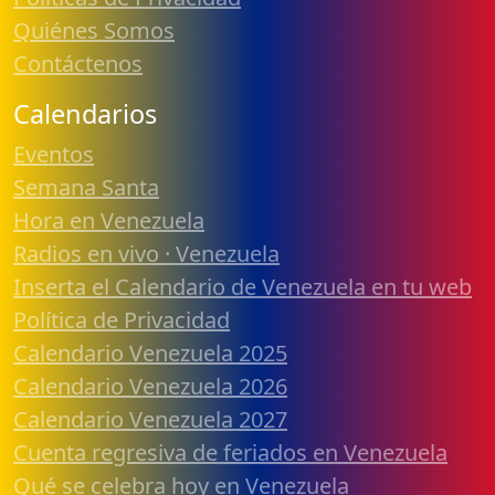
Quiénes Somos
Contáctenos
Calendarios
Eventos
Semana Santa
Hora en Venezuela
Radios en vivo · Venezuela
Inserta el Calendario de Venezuela en tu web
Política de Privacidad
Calendario Venezuela 2025
Calendario Venezuela 2026
Calendario Venezuela 2027
Cuenta regresiva de feriados en Venezuela
Qué se celebra hoy en Venezuela