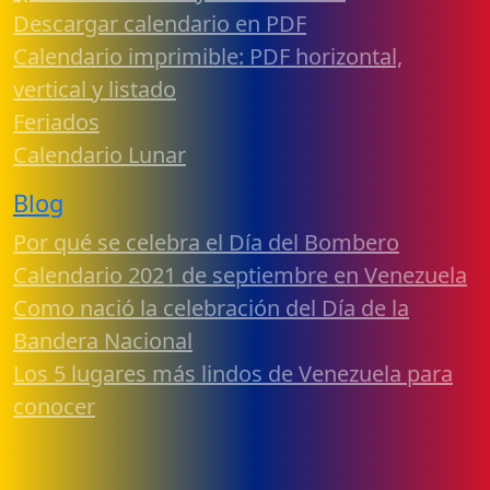
Descargar calendario en PDF
Calendario imprimible: PDF horizontal,
vertical y listado
Feriados
Calendario Lunar
Blog
Por qué se celebra el Día del Bombero
Calendario 2021 de septiembre en Venezuela
Como nació la celebración del Día de la
Bandera Nacional
Los 5 lugares más lindos de Venezuela para
conocer