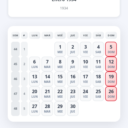
1934
SEM
#
LUN
MAR
MIÉ
JUE
VIE
SÁB
DOM
1
2
3
4
5
44
1
MIE
JUE
VIE
SAB
DOM
6
7
8
9
10
11
12
45
2
LUN
MAR
MIE
JUE
VIE
SAB
DOM
13
14
15
16
17
18
19
46
3
LUN
MAR
MIE
JUE
VIE
SAB
DOM
20
21
22
23
24
25
26
47
4
LUN
MAR
MIE
JUE
VIE
SAB
DOM
27
28
29
30
48
5
LUN
MAR
MIE
JUE