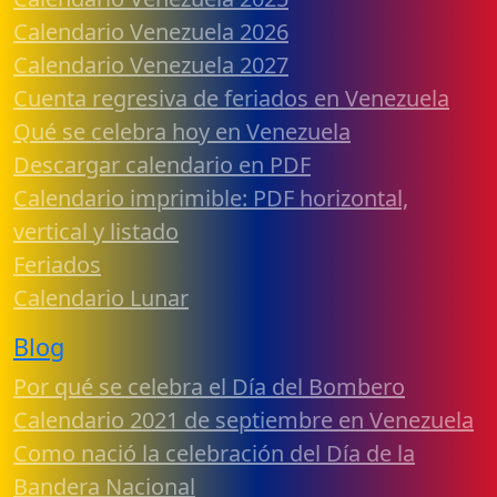
Calendario Venezuela 2026
Calendario Venezuela 2027
Cuenta regresiva de feriados en Venezuela
Qué se celebra hoy en Venezuela
Descargar calendario en PDF
Calendario imprimible: PDF horizontal,
vertical y listado
Feriados
Calendario Lunar
Blog
Por qué se celebra el Día del Bombero
Calendario 2021 de septiembre en Venezuela
Como nació la celebración del Día de la
Bandera Nacional