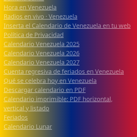
Hora en Venezuela
Radios en vivo · Venezuela
Inserta el Calendario de Venezuela en tu web
Política de Privacidad
Calendario Venezuela 2025
Calendario Venezuela 2026
Calendario Venezuela 2027
Cuenta regresiva de feriados en Venezuela
Qué se celebra hoy en Venezuela
Descargar calendario en PDF
Calendario imprimible: PDF horizontal,
vertical y listado
Feriados
Calendario Lunar