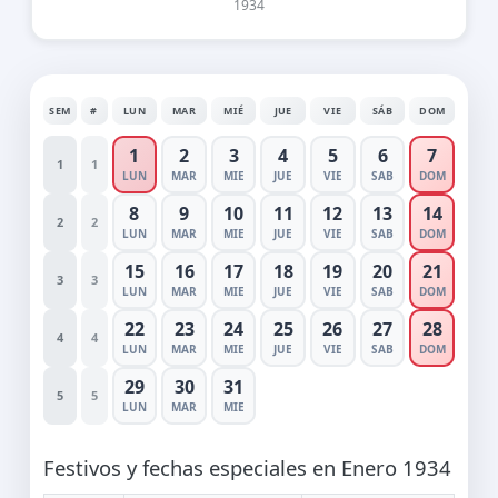
1934
SEM
#
LUN
MAR
MIÉ
JUE
VIE
SÁB
DOM
1
2
3
4
5
6
7
1
1
LUN
MAR
MIE
JUE
VIE
SAB
DOM
8
9
10
11
12
13
14
2
2
LUN
MAR
MIE
JUE
VIE
SAB
DOM
15
16
17
18
19
20
21
3
3
LUN
MAR
MIE
JUE
VIE
SAB
DOM
22
23
24
25
26
27
28
4
4
LUN
MAR
MIE
JUE
VIE
SAB
DOM
29
30
31
5
5
LUN
MAR
MIE
Festivos y fechas especiales en Enero 1934