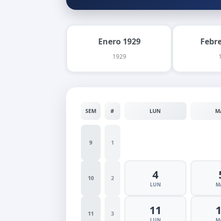
Enero 1929
Febr
1929
SEM
#
LUN
M
9
1
4
10
2
LUN
M
11
11
3
LUN
M