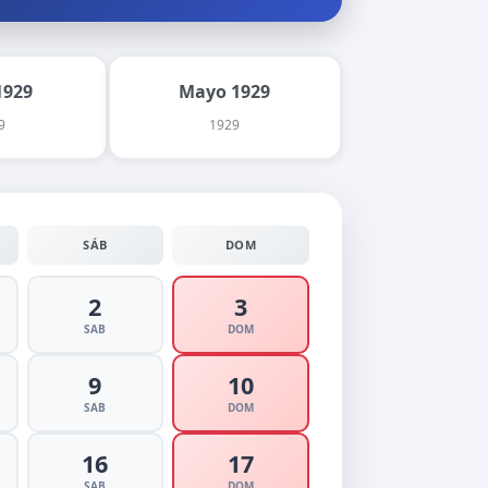
1929
Mayo 1929
9
1929
SÁB
DOM
2
3
SAB
DOM
9
10
SAB
DOM
16
17
SAB
DOM