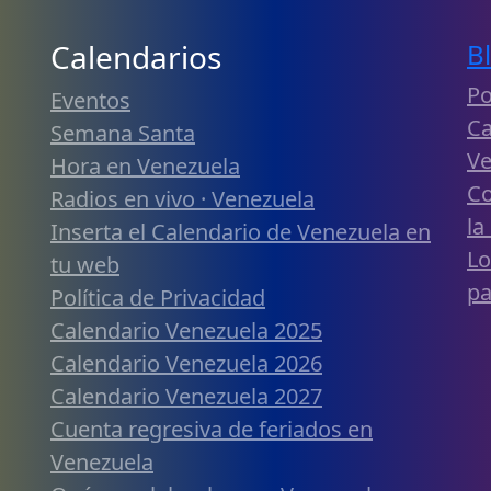
Calendarios
B
Po
Eventos
Ca
Semana Santa
Ve
Hora en Venezuela
Co
Radios en vivo · Venezuela
la
Inserta el Calendario de Venezuela en
Lo
tu web
pa
Política de Privacidad
Calendario Venezuela 2025
Calendario Venezuela 2026
Calendario Venezuela 2027
Cuenta regresiva de feriados en
Venezuela