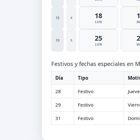
18
12
4
LUN
M
25
13
5
LUN
M
Festivos y fechas especiales en 
Día
Tipo
Moti
28
Festivo
Jueve
29
Festivo
Viern
31
Festivo
Domi