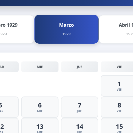
ero 1929
Marzo
Abril 
1929
1929
192
AR
MIÉ
JUE
VIE
1
VIE
5
6
7
8
AR
MIE
JUE
VIE
12
13
14
15
AR
MIE
JUE
VIE