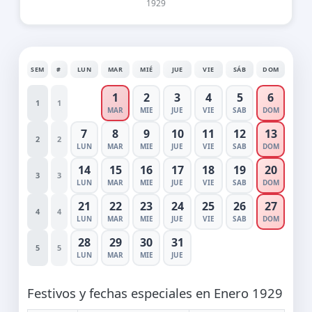
1929
SEM
#
LUN
MAR
MIÉ
JUE
VIE
SÁB
DOM
1
2
3
4
5
6
1
1
MAR
MIE
JUE
VIE
SAB
DOM
7
8
9
10
11
12
13
2
2
LUN
MAR
MIE
JUE
VIE
SAB
DOM
14
15
16
17
18
19
20
3
3
LUN
MAR
MIE
JUE
VIE
SAB
DOM
21
22
23
24
25
26
27
4
4
LUN
MAR
MIE
JUE
VIE
SAB
DOM
28
29
30
31
5
5
LUN
MAR
MIE
JUE
Festivos y fechas especiales en Enero 1929