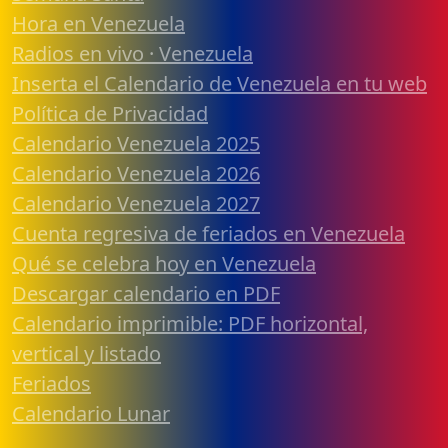
Hora en Venezuela
Radios en vivo · Venezuela
Inserta el Calendario de Venezuela en tu web
Política de Privacidad
Calendario Venezuela 2025
Calendario Venezuela 2026
Calendario Venezuela 2027
Cuenta regresiva de feriados en Venezuela
Qué se celebra hoy en Venezuela
Descargar calendario en PDF
Calendario imprimible: PDF horizontal,
vertical y listado
Feriados
Calendario Lunar