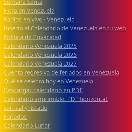
Semana Santa
Hora en Venezuela
Radios en vivo · Venezuela
Inserta el Calendario de Venezuela en tu web
Política de Privacidad
Calendario Venezuela 2025
Calendario Venezuela 2026
Calendario Venezuela 2027
Cuenta regresiva de feriados en Venezuela
Qué se celebra hoy en Venezuela
Descargar calendario en PDF
Calendario imprimible: PDF horizontal,
vertical y listado
Feriados
Calendario Lunar