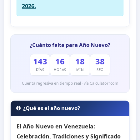
2026.
¿Cuánto falta para Año Nuevo?
143
16
18
37
DÍAS
HORAS
MIN
SEG
Cuenta regresiva en tiempo real · vía Calculatorr.com
¿Qué es el año nuevo?
El Año Nuevo en Venezuela:
Celebración, Tradiciones y Significado