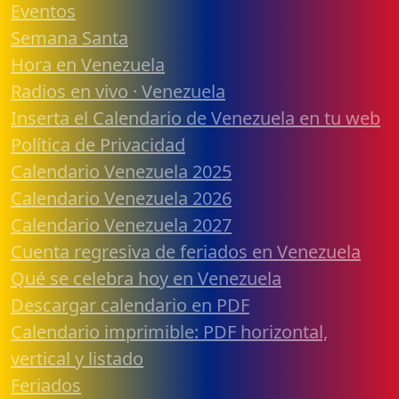
Eventos
Semana Santa
Hora en Venezuela
Radios en vivo · Venezuela
Inserta el Calendario de Venezuela en tu web
Política de Privacidad
Calendario Venezuela 2025
Calendario Venezuela 2026
Calendario Venezuela 2027
Cuenta regresiva de feriados en Venezuela
Qué se celebra hoy en Venezuela
Descargar calendario en PDF
Calendario imprimible: PDF horizontal,
vertical y listado
Feriados