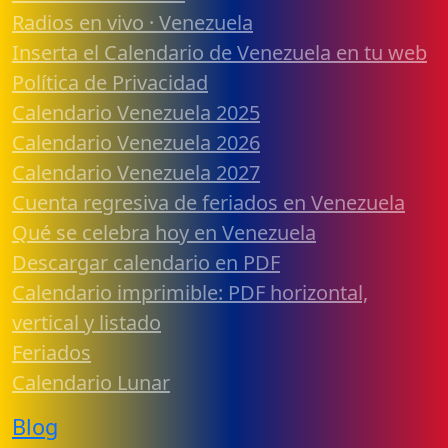
Radios en vivo · Venezuela
Inserta el Calendario de Venezuela en tu web
Política de Privacidad
Calendario Venezuela 2025
Calendario Venezuela 2026
Calendario Venezuela 2027
Cuenta regresiva de feriados en Venezuela
Qué se celebra hoy en Venezuela
Descargar calendario en PDF
Calendario imprimible: PDF horizontal,
vertical y listado
Feriados
Calendario Lunar
Blog