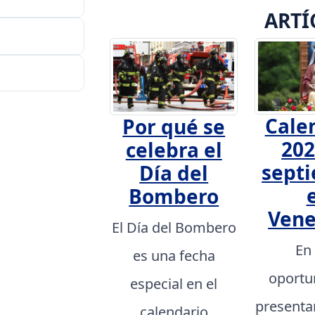
ARTÍ
Cale
Por qué se
202
celebra el
sept
Día del
Bombero
Vene
El Día del Bombero
En
es una fecha
oportu
especial en el
presenta
calendario