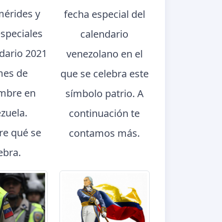
mérides y
fecha especial del
especiales
calendario
ndario 2021
venezolano en el
mes de
que se celebra este
mbre en
símbolo patrio. A
zuela.
continuación te
e qué se
contamos más.
ebra.