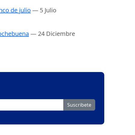
nco de julio
— 5 Julio
ochebuena
— 24 Diciembre
Suscribete