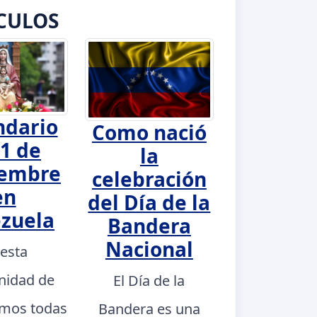
CULOS
ndario
Como nació
1 de
la
iembre
celebración
en
del Día de la
zuela
Bandera
Nacional
 esta
nidad de
El Día de la
mos todas
Bandera es una