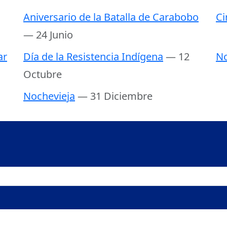
Aniversario de la Batalla de Carabobo
Ci
— 24 Junio
ar
Día de la Resistencia Indígena
— 12
N
Octubre
Nochevieja
— 31 Diciembre