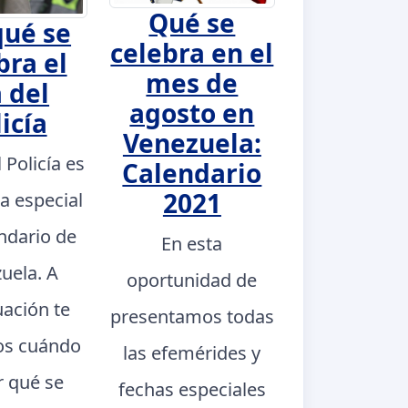
Qué se
qué se
celebra en el
bra el
mes de
 del
agosto en
icía
Venezuela:
l Policía es
Calendario
2021
a especial
endario de
En esta
uela. A
oportunidad de
uación te
presentamos todas
s cuándo
las efemérides y
r qué se
fechas especiales