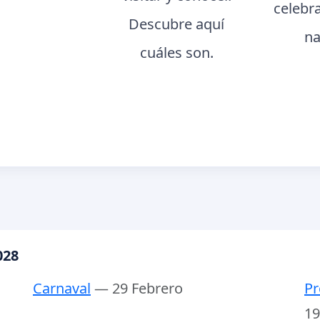
celebr
Descubre aquí
na
cuáles son.
028
Carnaval
— 29 Febrero
Pr
19