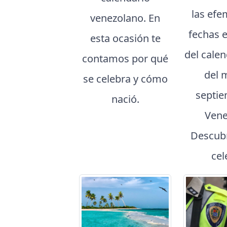
las efe
venezolano. En
fechas 
esta ocasión te
del cale
contamos por qué
del 
se celebra y cómo
septie
nació.
Vene
Descubr
cel