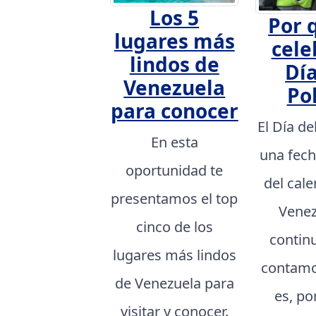
Los 5
Por 
lugares más
cele
lindos de
Día
Venezuela
Pol
para conocer
El Día de
En esta
una fech
oportunidad te
del cal
presentamos el top
Venez
cinco de los
contin
lugares más lindos
contamo
de Venezuela para
es, po
visitar y conocer.