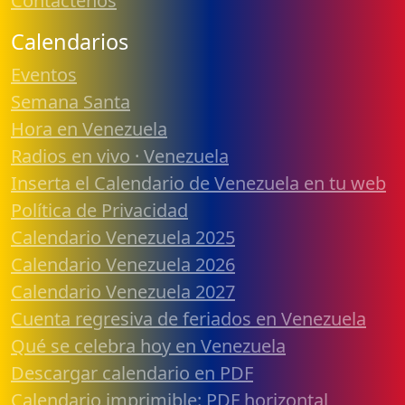
Contáctenos
Calendarios
Eventos
Semana Santa
Hora en Venezuela
Radios en vivo · Venezuela
Inserta el Calendario de Venezuela en tu web
Política de Privacidad
Calendario Venezuela 2025
Calendario Venezuela 2026
Calendario Venezuela 2027
Cuenta regresiva de feriados en Venezuela
Qué se celebra hoy en Venezuela
Descargar calendario en PDF
Calendario imprimible: PDF horizontal,