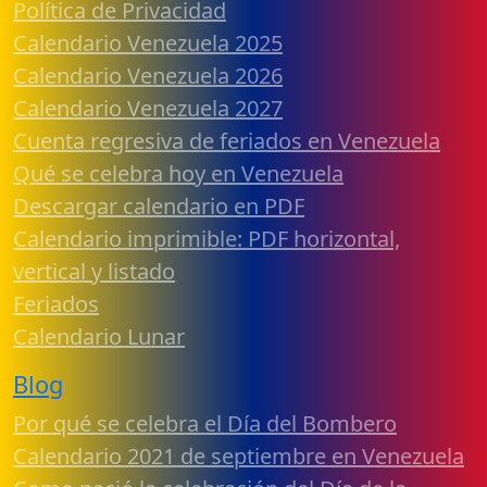
Política de Privacidad
Calendario Venezuela 2025
Calendario Venezuela 2026
Calendario Venezuela 2027
Cuenta regresiva de feriados en Venezuela
Qué se celebra hoy en Venezuela
Descargar calendario en PDF
Calendario imprimible: PDF horizontal,
vertical y listado
Feriados
Calendario Lunar
Blog
Por qué se celebra el Día del Bombero
Calendario 2021 de septiembre en Venezuela