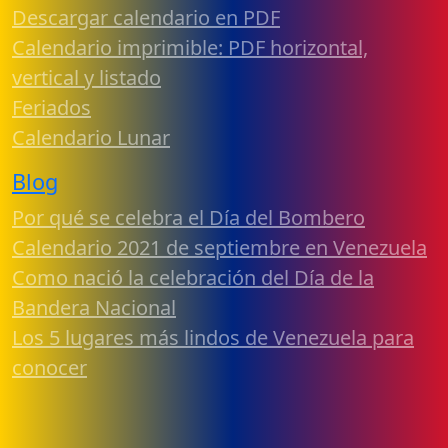
Descargar calendario en PDF
Calendario imprimible: PDF horizontal,
vertical y listado
Feriados
Calendario Lunar
Blog
Por qué se celebra el Día del Bombero
Calendario 2021 de septiembre en Venezuela
Como nació la celebración del Día de la
Bandera Nacional
Los 5 lugares más lindos de Venezuela para
conocer