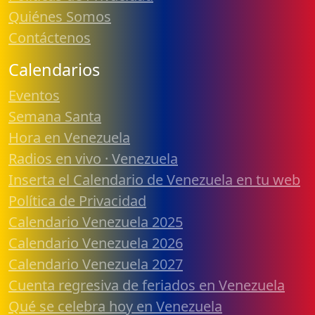
Quiénes Somos
Contáctenos
Calendarios
Eventos
Semana Santa
Hora en Venezuela
Radios en vivo · Venezuela
Inserta el Calendario de Venezuela en tu web
Política de Privacidad
Calendario Venezuela 2025
Calendario Venezuela 2026
Calendario Venezuela 2027
Cuenta regresiva de feriados en Venezuela
Qué se celebra hoy en Venezuela