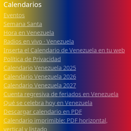
Calendarios
Eventos
Semana Santa
Hora en Venezuela
Radios en vivo · Venezuela
Inserta el Calendario de Venezuela en tu web
Política de Privacidad
Calendario Venezuela 2025
Calendario Venezuela 2026
Calendario Venezuela 2027
Cuenta regresiva de feriados en Venezuela
Qué se celebra hoy en Venezuela
Descargar calendario en PDF
Calendario imprimible: PDF horizontal,
vertical y listado