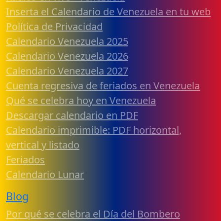
Inserta el Calendario de Venezuela en tu web
Política de Privacidad
Calendario Venezuela 2025
Calendario Venezuela 2026
Calendario Venezuela 2027
Cuenta regresiva de feriados en Venezuela
Qué se celebra hoy en Venezuela
Descargar calendario en PDF
Calendario imprimible: PDF horizontal,
vertical y listado
Feriados
Calendario Lunar
Blog
Por qué se celebra el Día del Bombero