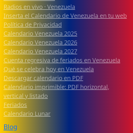
Radios en vivo · Venezuela
Inserta el Calendario de Venezuela en tu web
Política de Privacidad
Calendario Venezuela 2025
Calendario Venezuela 2026
Calendario Venezuela 2027
Cuenta regresiva de feriados en Venezuela
Qué se celebra hoy en Venezuela
Descargar calendario en PDF
Calendario imprimible: PDF horizontal,
vertical y listado
Feriados
Calendario Lunar
Blog