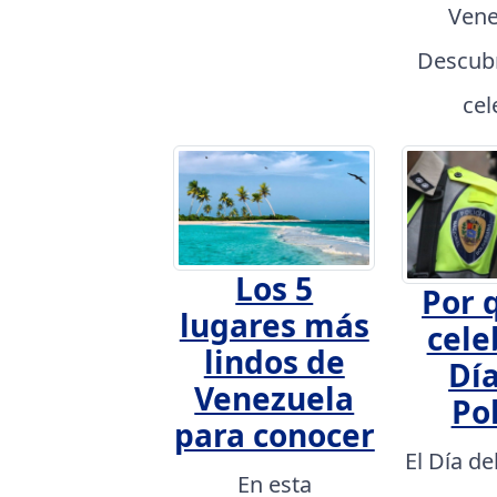
Vene
Descubr
cel
Los 5
Por 
lugares más
cele
lindos de
Día
Venezuela
Pol
para conocer
El Día de
En esta