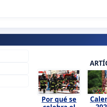
ARTÍ
Cale
Por qué se
202