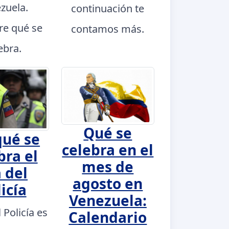
zuela.
continuación te
e qué se
contamos más.
ebra.
Qué se
qué se
celebra en el
bra el
mes de
 del
agosto en
icía
Venezuela:
l Policía es
Calendario