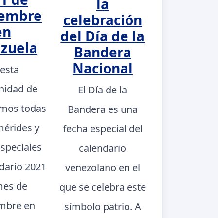
la
iembre
celebración
en
del Día de la
zuela
Bandera
Nacional
 esta
nidad de
El Día de la
mos todas
Bandera es una
mérides y
fecha especial del
especiales
calendario
ndario 2021
venezolano en el
mes de
que se celebra este
mbre en
símbolo patrio. A