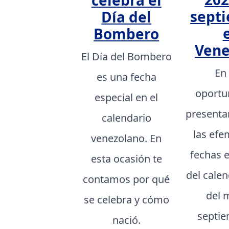
celebra el
sept
Día del
Bombero
Vene
El Día del Bombero
En
es una fecha
oportu
especial en el
presenta
calendario
las efe
venezolano. En
fechas 
esta ocasión te
del cale
contamos por qué
del 
se celebra y cómo
septie
nació.