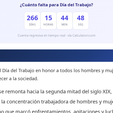
¿Cuánto falta para Día del Trabajo?
266
15
44
45
DÍAS
HORAS
MIN
SEG
Cuenta regresiva en tiempo real · vía Calculatorr.com
l Día del Trabajo en honor a todos los hombres y muj
cer a la sociedad.
e remonta hacia la segunda mitad del siglo XIX,
 la concentración trabajadora de hombres y muje
cho que marcó enfrentamientos, agitaciones y luc