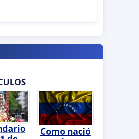
CULOS
ndario
Como nació
1 de