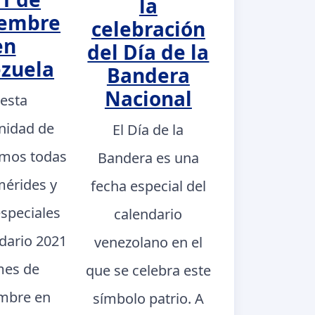
la
iembre
celebración
en
del Día de la
zuela
Bandera
Nacional
 esta
nidad de
El Día de la
mos todas
Bandera es una
mérides y
fecha especial del
especiales
calendario
ndario 2021
venezolano en el
mes de
que se celebra este
mbre en
símbolo patrio. A