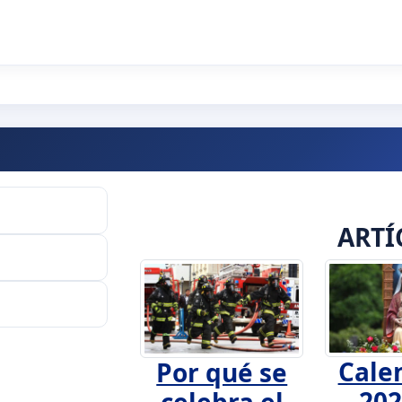
ARTÍ
Cale
Por qué se
202