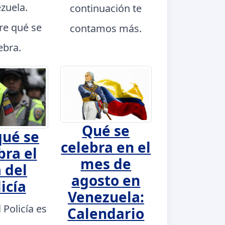
zuela.
continuación te
e qué se
contamos más.
ebra.
Qué se
qué se
celebra en el
bra el
mes de
 del
agosto en
icía
Venezuela:
l Policía es
Calendario