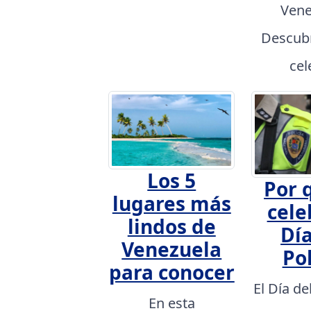
Vene
Descubr
cel
Los 5
Por 
lugares más
cele
lindos de
Día
Venezuela
Pol
para conocer
El Día de
En esta