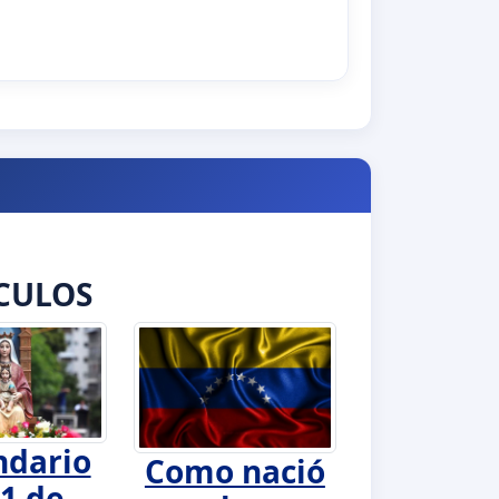
CULOS
ndario
Como nació
1 de