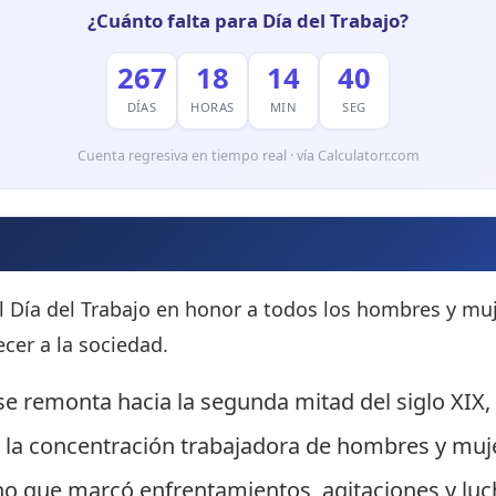
¿Cuánto falta para Día del Trabajo?
267
18
14
37
DÍAS
HORAS
MIN
SEG
Cuenta regresiva en tiempo real · vía Calculatorr.com
l Día del Trabajo en honor a todos los hombres y muj
cer a la sociedad.
e remonta hacia la segunda mitad del siglo XIX,
 la concentración trabajadora de hombres y muje
cho que marcó enfrentamientos, agitaciones y luc