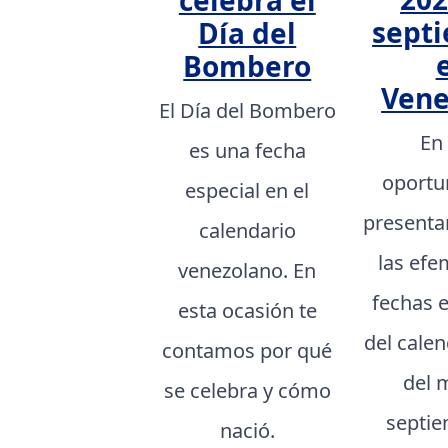
celebra el
sept
Día del
Bombero
Vene
El Día del Bombero
En
es una fecha
oportu
especial en el
presenta
calendario
las efe
venezolano. En
fechas 
esta ocasión te
del cale
contamos por qué
del 
se celebra y cómo
septie
nació.