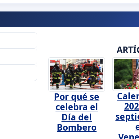
ARTÍ
Cale
Por qué se
202
celebra el
sept
Día del
Bombero
Vene