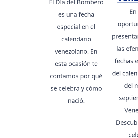
El Día del Bombero
En
es una fecha
oportu
especial en el
presenta
calendario
las efe
venezolano. En
fechas 
esta ocasión te
del cale
contamos por qué
del 
se celebra y cómo
septie
nació.
Vene
Descubr
cel