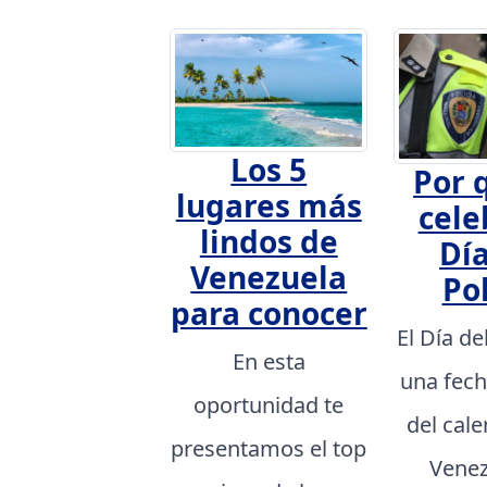
Los 5
Por 
lugares más
cele
lindos de
Día
Venezuela
Pol
para conocer
El Día de
En esta
una fech
oportunidad te
del cal
presentamos el top
Venez