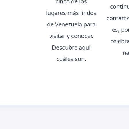
cinco de los
contin
lugares más lindos
contamo
de Venezuela para
es, po
visitar y conocer.
celebr
Descubre aquí
na
cuáles son.