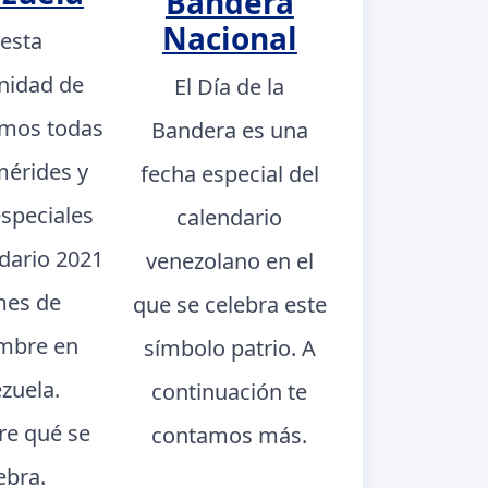
Bandera
Nacional
 esta
nidad de
El Día de la
mos todas
Bandera es una
mérides y
fecha especial del
especiales
calendario
ndario 2021
venezolano en el
mes de
que se celebra este
mbre en
símbolo patrio. A
zuela.
continuación te
e qué se
contamos más.
ebra.