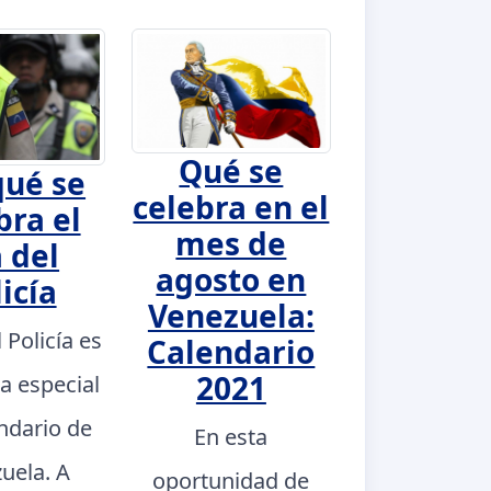
Qué se
qué se
celebra en el
bra el
mes de
 del
agosto en
icía
Venezuela:
l Policía es
Calendario
2021
a especial
endario de
En esta
uela. A
oportunidad de