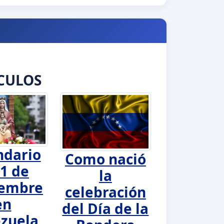
CULOS
ndario
Como nació
1 de
la
iembre
celebración
en
del Día de la
zuela