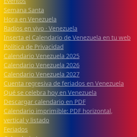
Eventos
Semana Santa
Hora en Venezuela
Radios en vivo · Venezuela
Inserta el Calendario de Venezuela en tu web
Política de Privacidad
Calendario Venezuela 2025
Calendario Venezuela 2026
Calendario Venezuela 2027
Cuenta regresiva de feriados en Venezuela
Qué se celebra hoy en Venezuela
Descargar calendario en PDF
Calendario imprimible: PDF horizontal,
vertical y listado
Feriados