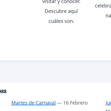
visitar y conocer.
celebr
Descubre aquí
na
cuáles son.
988
Martes de Carnaval
— 16 Febrero
Ju