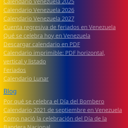
Calendario Venezuela 2025
Calendario Venezuela 2026
Calendario Venezuela 2027
Cuenta regresiva de feriados en Venezuela
Qué se celebra hoy en Venezuela
Descargar calendario en PDF
Calendario imprimible: PDF horizontal,
vertical y listado
Feriados
Calendario Lunar
Blog
Por qué se celebra el Día del Bombero
Calendario 2021 de septiembre en Venezuela
Como nació la celebración del Día de la
Bandera Nacional