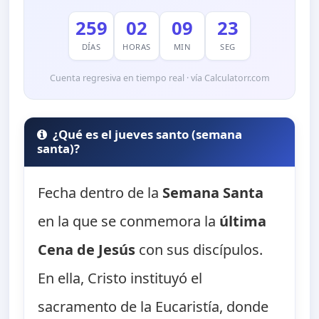
259
02
09
21
DÍAS
HORAS
MIN
SEG
Cuenta regresiva en tiempo real · vía Calculatorr.com
¿Qué es el jueves santo (semana
santa)?
Fecha dentro de la
Semana Santa
en la que se conmemora la
última
Cena de Jesús
con sus discípulos.
En ella, Cristo instituyó el
sacramento de la Eucaristía, donde