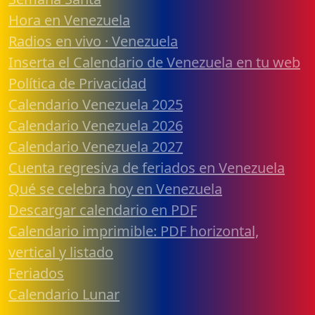
Hora en Venezuela
Radios en vivo · Venezuela
Inserta el Calendario de Venezuela en tu web
Política de Privacidad
Calendario Venezuela 2025
Calendario Venezuela 2026
Calendario Venezuela 2027
Cuenta regresiva de feriados en Venezuela
Qué se celebra hoy en Venezuela
Descargar calendario en PDF
Calendario imprimible: PDF horizontal,
vertical y listado
Feriados
Calendario Lunar