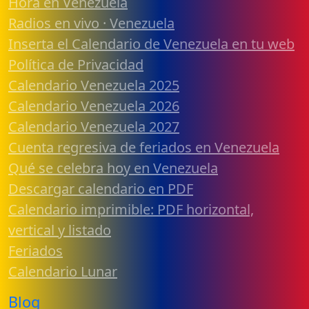
Hora en Venezuela
Radios en vivo · Venezuela
Inserta el Calendario de Venezuela en tu web
Política de Privacidad
Calendario Venezuela 2025
Calendario Venezuela 2026
Calendario Venezuela 2027
Cuenta regresiva de feriados en Venezuela
Qué se celebra hoy en Venezuela
Descargar calendario en PDF
Calendario imprimible: PDF horizontal,
vertical y listado
Feriados
Calendario Lunar
Blog