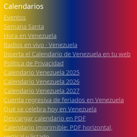
Calendarios
Eventos
Semana Santa
Hora en Venezuela
Radios en vivo · Venezuela
Inserta el Calendario de Venezuela en tu web
Política de Privacidad
Calendario Venezuela 2025
Calendario Venezuela 2026
Calendario Venezuela 2027
Cuenta regresiva de feriados en Venezuela
Qué se celebra hoy en Venezuela
Descargar calendario en PDF
Calendario imprimible: PDF horizontal,
vertical y listado