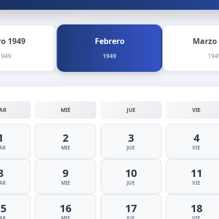
ro 1949
Febrero
Marzo
1949
1949
194
AR
MIÉ
JUE
VIE
1
2
3
4
AR
MIE
JUE
VIE
8
9
10
11
AR
MIE
JUE
VIE
15
16
17
18
AR
MIE
JUE
VIE