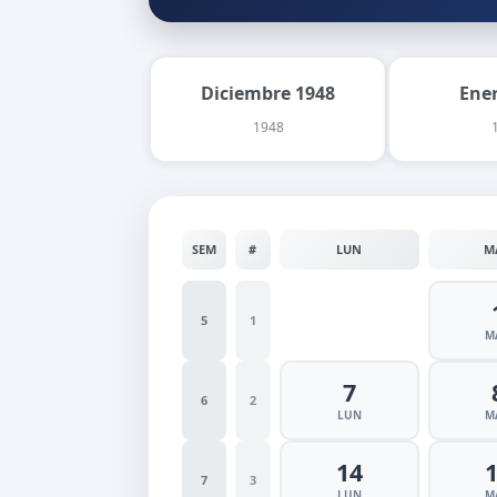
Diciembre 1948
Ene
1948
SEM
#
LUN
M
5
1
M
7
6
2
LUN
M
14
7
3
LUN
M