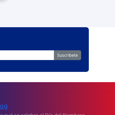
Suscribete
log