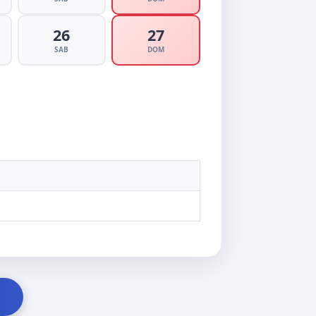
26
27
SAB
DOM