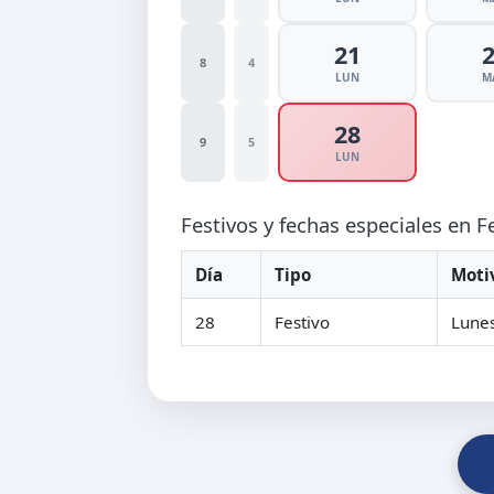
21
8
4
LUN
M
28
9
5
LUN
Festivos y fechas especiales en 
Día
Tipo
Moti
28
Festivo
Lunes