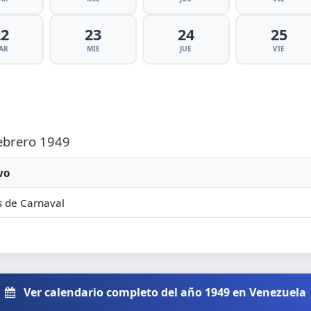
22
23
24
25
AR
MIE
JUE
VIE
Febrero 1949
vo
 de Carnaval
Ver calendario completo del año 1949 en Venezuela