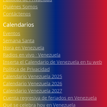
Quiénes Somos
Contáctenos
Calendarios
Eventos
Semana Santa
Hora en Venezuela
Radios en vivo · Venezuela
Inserta el Calendario de Venezuela en tu web
Política de Privacidad
Calendario Venezuela 2025
Calendario Venezuela 2026
Calendario Venezuela 2027
Cuenta regresiva de feriados en Venezuela
Qué se celebra hoy en Venezuela