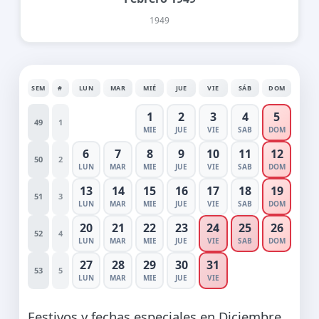
1949
SEM
#
LUN
MAR
MIÉ
JUE
VIE
SÁB
DOM
1
2
3
4
5
49
1
MIE
JUE
VIE
SAB
DOM
6
7
8
9
10
11
12
50
2
LUN
MAR
MIE
JUE
VIE
SAB
DOM
13
14
15
16
17
18
19
51
3
LUN
MAR
MIE
JUE
VIE
SAB
DOM
20
21
22
23
24
25
26
52
4
LUN
MAR
MIE
JUE
VIE
SAB
DOM
27
28
29
30
31
53
5
LUN
MAR
MIE
JUE
VIE
Festivos y fechas especiales en Diciembre