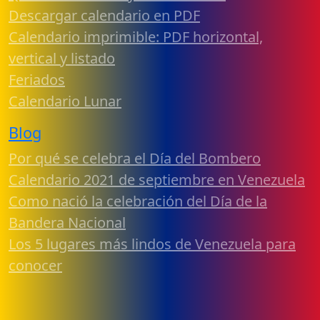
Descargar calendario en PDF
Calendario imprimible: PDF horizontal,
vertical y listado
Feriados
Calendario Lunar
Blog
Por qué se celebra el Día del Bombero
Calendario 2021 de septiembre en Venezuela
Como nació la celebración del Día de la
Bandera Nacional
Los 5 lugares más lindos de Venezuela para
conocer