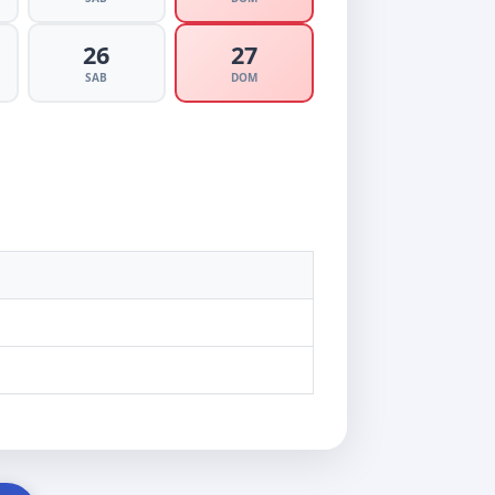
26
27
SAB
DOM