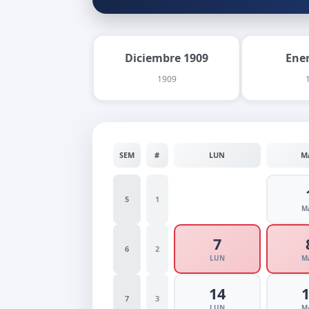
Diciembre 1909
Ene
1909
SEM
#
LUN
M
5
1
M
7
6
2
LUN
M
14
7
3
LUN
M