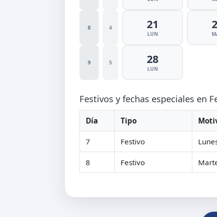
21
8
4
LUN
M
28
9
5
LUN
Festivos y fechas especiales en 
Día
Tipo
Moti
7
Festivo
Lunes
8
Festivo
Marte