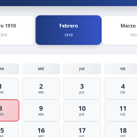
ro 1910
Febrero
Marzo
1910
1910
191
AR
MIÉ
JUE
VIE
1
2
3
4
AR
MIE
JUE
VIE
8
9
10
11
AR
MIE
JUE
VIE
15
16
17
18
AR
MIE
JUE
VIE