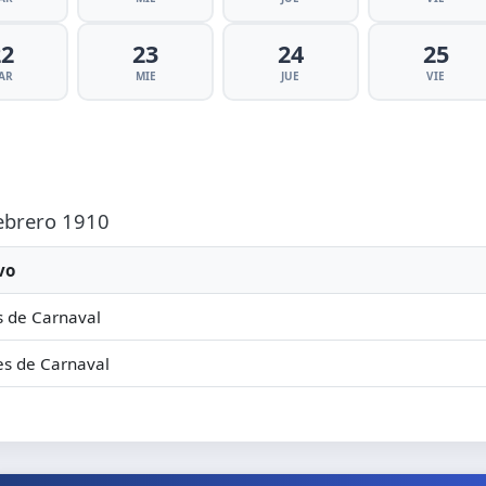
22
23
24
25
AR
MIE
JUE
VIE
Febrero 1910
vo
 de Carnaval
s de Carnaval