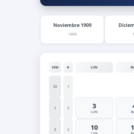
Noviembre 1909
Dicie
1909
SEM
#
LUN
M
52
1
3
1
2
LUN
M
10
2
3
LUN
M