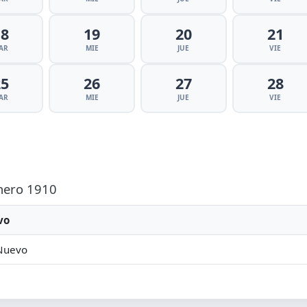
18
19
20
21
AR
MIE
JUE
VIE
25
26
27
28
AR
MIE
JUE
VIE
Enero 1910
vo
Nuevo