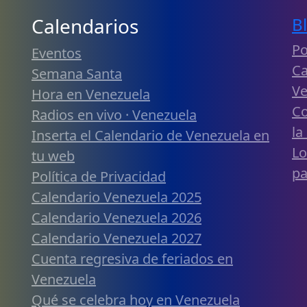
Calendarios
B
Po
Eventos
Ca
Semana Santa
Ve
Hora en Venezuela
Co
Radios en vivo · Venezuela
la
Inserta el Calendario de Venezuela en
Lo
tu web
pa
Política de Privacidad
Calendario Venezuela 2025
Calendario Venezuela 2026
Calendario Venezuela 2027
Cuenta regresiva de feriados en
Venezuela
Qué se celebra hoy en Venezuela