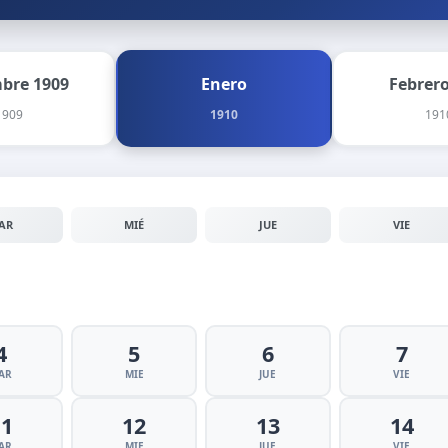
mbre 1909
Enero
Febrero
1909
1910
191
AR
MIÉ
JUE
VIE
4
5
6
7
AR
MIE
JUE
VIE
11
12
13
14
AR
MIE
JUE
VIE