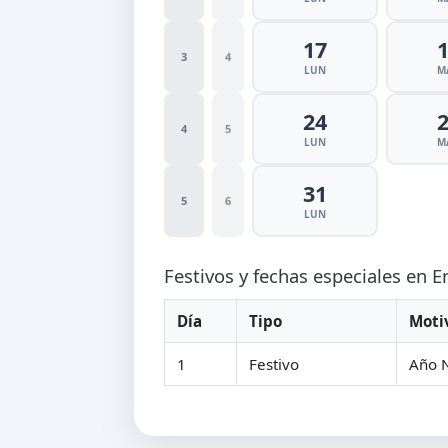
17
3
4
LUN
M
24
4
5
LUN
M
31
5
6
LUN
Festivos y fechas especiales en 
Día
Tipo
Moti
1
Festivo
Año 