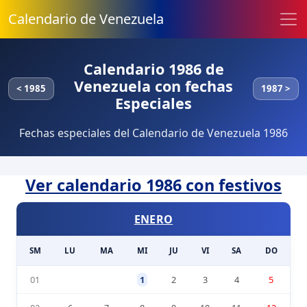
Calendario de Venezuela
Calendario 1986 de
Venezuela con fechas
< 1985
1987 >
Especiales
Fechas especiales del Calendario de Venezuela 1986
Ver calendario 1986 con festivos
ENERO
SM
LU
MA
MI
JU
VI
SA
DO
01
1
2
3
4
5