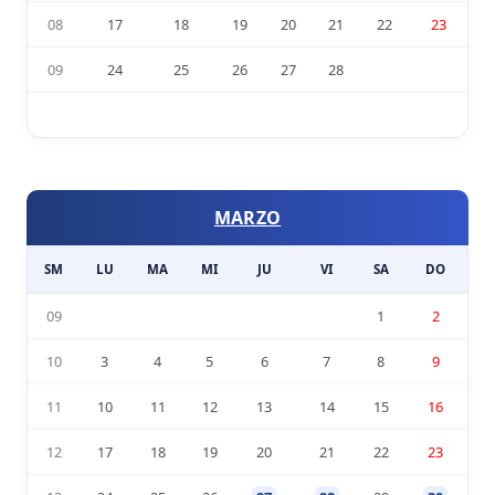
08
17
18
19
20
21
22
23
09
24
25
26
27
28
MARZO
SM
LU
MA
MI
JU
VI
SA
DO
09
1
2
10
3
4
5
6
7
8
9
11
10
11
12
13
14
15
16
12
17
18
19
20
21
22
23