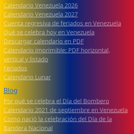
Calendario Venezuela 2026
Calendario Venezuela 2027
Cuenta regresiva de feriados en Venezuela
Qué se celebra hoy en Venezuela
Descargar calendario en PDF
Calendario imprimible: PDF horizontal,
vertical y listado
Feriados
Calendario Lunar
Blog
Por qué se celebra el Día del Bombero
Calendario 2021 de septiembre en Venezuela
Como nació la celebración del Día de la
Bandera Nacional