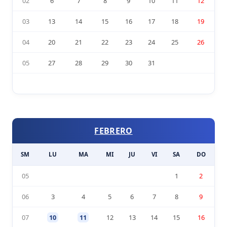
02
6
7
8
9
10
11
12
03
13
14
15
16
17
18
19
04
20
21
22
23
24
25
26
05
27
28
29
30
31
FEBRERO
SM
LU
MA
MI
JU
VI
SA
DO
05
1
2
06
3
4
5
6
7
8
9
07
10
11
12
13
14
15
16