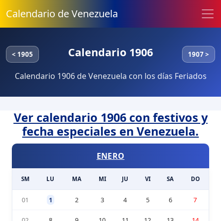
Calendario de Venezuela
Calendario 1906
< 1905
1907 >
Calendario 1906 de Venezuela con los días Feriados
Ver calendario 1906 con festivos y
fecha especiales en Venezuela.
ENERO
SM
LU
MA
MI
JU
VI
SA
DO
01
1
2
3
4
5
6
7
02
8
9
10
11
12
13
14