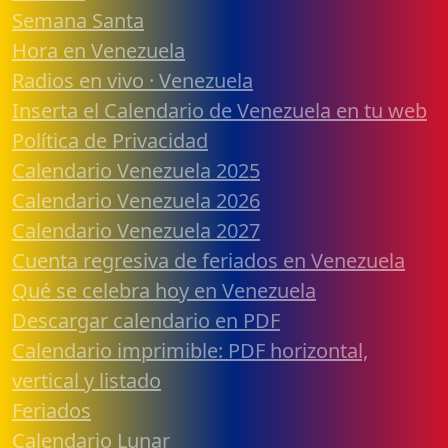
Semana Santa
Hora en Venezuela
Radios en vivo · Venezuela
Inserta el Calendario de Venezuela en tu web
Política de Privacidad
Calendario Venezuela 2025
Calendario Venezuela 2026
Calendario Venezuela 2027
Cuenta regresiva de feriados en Venezuela
Qué se celebra hoy en Venezuela
Descargar calendario en PDF
Calendario imprimible: PDF horizontal,
vertical y listado
Feriados
Calendario Lunar