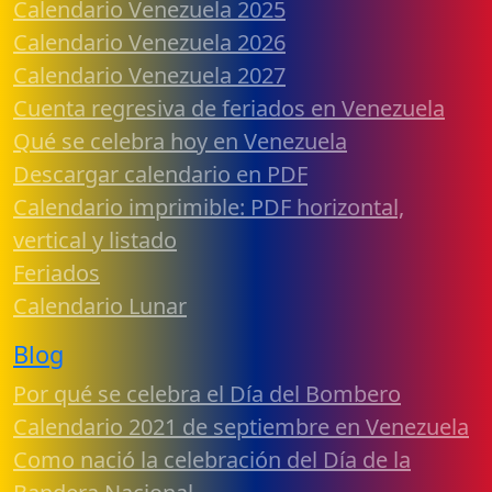
Calendario Venezuela 2025
Calendario Venezuela 2026
Calendario Venezuela 2027
Cuenta regresiva de feriados en Venezuela
Qué se celebra hoy en Venezuela
Descargar calendario en PDF
Calendario imprimible: PDF horizontal,
vertical y listado
Feriados
Calendario Lunar
Blog
Por qué se celebra el Día del Bombero
Calendario 2021 de septiembre en Venezuela
Como nació la celebración del Día de la