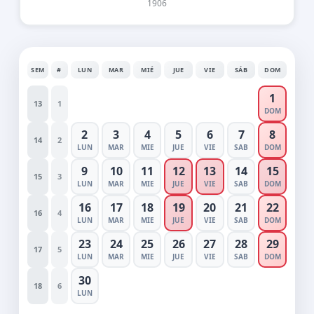
1906
SEM
#
LUN
MAR
MIÉ
JUE
VIE
SÁB
DOM
1
13
1
DOM
2
3
4
5
6
7
8
14
2
LUN
MAR
MIE
JUE
VIE
SAB
DOM
9
10
11
12
13
14
15
15
3
LUN
MAR
MIE
JUE
VIE
SAB
DOM
16
17
18
19
20
21
22
16
4
LUN
MAR
MIE
JUE
VIE
SAB
DOM
23
24
25
26
27
28
29
17
5
LUN
MAR
MIE
JUE
VIE
SAB
DOM
30
18
6
LUN